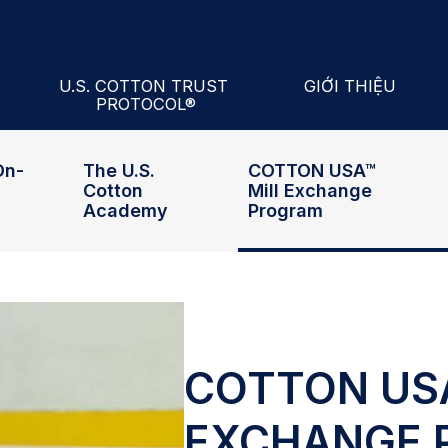
cademy
ill Exchange Program
ars
Hiệp hội Bông Quốc
U.S. COTTON TRUST
GIỚI THIỆU
PROTOCOL®
ll Performance Index®
Về U.S. Cotton Trust Protocol®
Cán Bộ Và Ban Lãn
On-
The U.S.
COTTON USA™
Cotton
Mill Exchange
Academy
Program
COTTON USA
EXCHANGE 