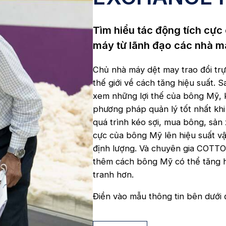
Tìm hiểu tác động tích cực
máy từ lãnh đạo các nhà m
Chủ nhà máy dệt may trao đổi trự
thế giới về cách tăng hiệu suất.
xem những lợi thế của bông Mỹ, k
phương pháp quản lý tốt nhất kh
quá trình kéo sợi, mua bông, sản 
cực của bông Mỹ lên hiệu suất v
định lượng. Và chuyên gia COTTO
thêm cách bông Mỹ có thể tăng h
tranh hơn.
Điền vào mẫu thông tin bên dưới đ