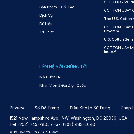
SOLUTIONS® Pr
Sản Phẩm + Đối Tác
COTTON USA™ On-
Dịch Vụ
The U.S. Cotton
Dữ Liệu
COTTON USA™ Mi
Program
Tri Thức
U.S. Cotton Semi
COTTON USA Mil
Index®
LIÊN HỆ VỚI CHÚNG TÔI
Mẫu Liên Hệ
Nhân Viên & Đại Diện Quốc
Privacy
Sơ Đồ Trang
Điều Khoản Sử Dụng
Pháp 
1521 New Hampshire Ave., NW, Washington, DC 20036, USA
Tel: (202) 745-7805 / Fax: (202) 483-4040
© 1989-2026 COTTON USA™