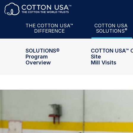
Sản Phẩm + Đối Tác
The U.S. Cotton
A
Dịch Vụ
COTTON USA™
M
Dữ Liệu
U.S. Cotton
Semin
THE COTTON USA™
COTTON USA
®
DIFFERENCE
SOLUTIONS
Tri Thức
COTTON USA
Mi
SOLUTIONS®
COTTON USA™ 
Program
Site
Overview
Mill Visits