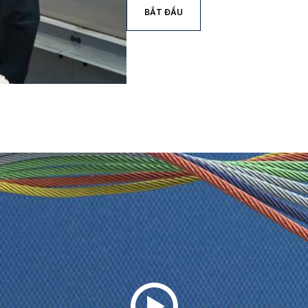
BẮT ĐẦU