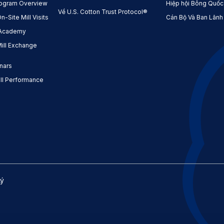
ogram Overview
Hiệp hội Bông Quốc
Về U.S. Cotton Trust Protocol®
Site Mill Visits
Cán Bộ Và Ban Lãnh
 Academy
ll Exchange
nars
l Performance
Lý