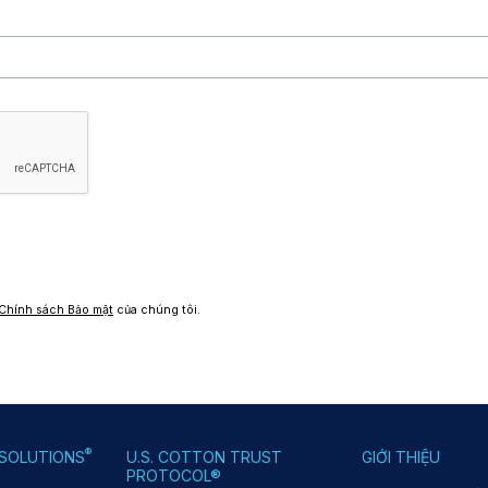
Chính sách Bảo mật
của chúng tôi.
®
SOLUTIONS
U.S. COTTON TRUST
GIỚI THIỆU
PROTOCOL®