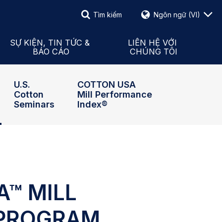
Tìm kiếm
Ngôn ngữ
(VI)
Tìm kiếm
Sự Kiện & Tin Tức
 tế Mỹ
Báo Cáo
Mẫu Liên Hệ
SỰ KIỆN, TIN TỨC &
LIÊN HỆ VỚI
BÁO CÁO
CHÚNG TÔI
h Đạo
Thông Cáo Báo Chí
Nhân Viên & Đại Diện Quốc
U.S.
COTTON USA
Cotton
Mill Performance
Seminars
Index®
™ MILL
PROGRAM