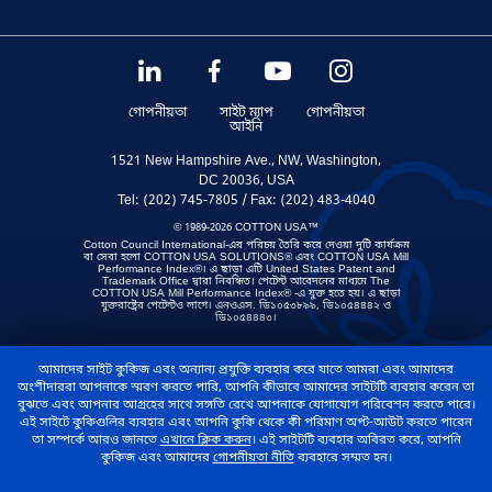
গোপনীয়তা
সাইট ম্যাপ
গোপনীয়তা
আইনি
1521 New Hampshire Ave., NW, Washington,
DC 20036, USA
Tel: (202) 745-7805 / Fax: (202) 483-4040
© 1989-2026 COTTON USA™
Cotton Council International-এর পরিচয় তৈরি করে দেওয়া দুটি কার্যক্রম
বা সেবা হলো COTTON USA SOLUTIONS® এবং COTTON USA Mill
Performance Index®। এ ছাড়া এটি United States Patent and
Trademark Office দ্বারা নিবন্ধিত। পেটেন্ট আবেদনের মাধ্যমে The
COTTON USA Mill Performance Index® -এ যুক্ত হতে হয়। এ ছাড়া
যুক্তরাষ্ট্রের পেটেন্টও লাগে। এনওএস. ডি১০৫৩৮৯৯, ডি১০৫৪৪৪২ ও
ডি১০৫৪৪৪৩।
আমাদের সাইট কুকিজ এবং অন্যান্য প্রযুক্তি ব্যবহার করে যাতে আমরা এবং আমাদের
অংশীদাররা আপনাকে স্মরণ করতে পারি, আপনি কীভাবে আমাদের সাইটটি ব্যবহার করেন তা
বুঝতে এবং আপনার আগ্রহের সাথে সঙ্গতি রেখে আপনাকে যোগাযোগ পরিবেশন করতে পারে।
এই সাইটে কুকিগুলির ব্যবহার এবং আপনি কুকি থেকে কী পরিমাণ অপ্ট-আউট করতে পারেন
তা সম্পর্কে আরও জানতে
এখানে ক্লিক করুন
। এই সাইটটি ব্যবহার অবিরত করে, আপনি
কুকিজ এবং আমাদের
গোপনীয়তা নীতি
ব্যবহারে সম্মত হন।