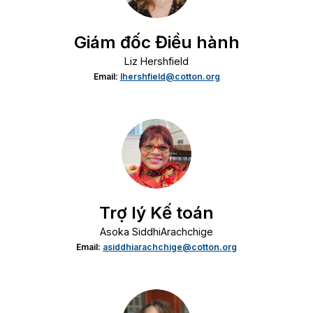
Giám đốc Điều hành
Liz Hershfield
Email:
lhershfield@cotton.org
Trợ lý Kế toán
Asoka SiddhiArachchige
Email:
asiddhiarachchige@cotton.org