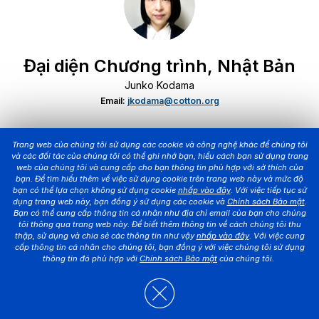
Đại diện Chương trình, Nhật Bản
Junko Kodama
Email:
jkodama@cotton.org
Trang web của chúng tôi sử dụng các cookie và công nghệ khác để chúng tôi
và các đối tác của chúng tôi có thể ghi nhớ bạn, hiểu cách bạn sử dụng trang
web của chúng tôi và cung cấp cho bạn thông tin phù hợp với sở thích của
bạn. Để tìm hiểu thêm về việc sử dụng cookie trên trang web này và mức độ
bạn có thể lựa chọn không sử dụng cookie
nhấp vào đây
. Với việc tiếp tục sử
dụng trang web này, bạn đồng ý sử dụng các cookie và
Chính sách Bảo mật
.
Bạn có thể cung cấp thông tin cá nhân như địa chỉ email của bạn cho chúng
tôi thông qua trang web này. Để biết thêm thông tin về cách chúng tôi thu
Đại diện Chương trình, Đài Loan
thập, sử dụng và chia sẻ các thông tin như vậy
nhấp vào đây
. Với việc cung
cấp thông tin cá nhân cho chúng tôi, bạn đồng ý với việc chúng tôi sử dụng
Sunnie Chiou
thông tin đó phù hợp với
Chính sách Bảo mật
của chúng tôi.
Email:
schiou@cotton.org