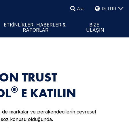
Ara
Dil
(TR)
Ara
Etkinlikler & Haberler
tional
Raporlar
İletişim Formu
ETKINLIKLER, HABERLER &
BIZE
RAPORLAR
ULAŞIN
Basın Bültenleri
Personel & Temsilciler
TON TRUST
®
OL
E KATILIN
kle de markalar ve perakendecilerin çevresel
ri söz konusu olduğunda.