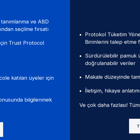
ak tanımlanma ve ABD
ndan seçilme fırsatı
Protokol Tüketim Yöne
Birimlerini talep etme f
için Trust Protocol
Sürdürülebilir pamuk ür
doğrulanabilir veriler
Makale düzeyinde tam te
le katılan üyeler için
İletişim, hikaye anlatı
 konusunda bilgilenmek
Ve çok daha fazlası! Tüm a
T