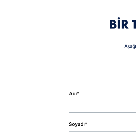
BIR 
Aşağı
Adı
*
Soyadı
*