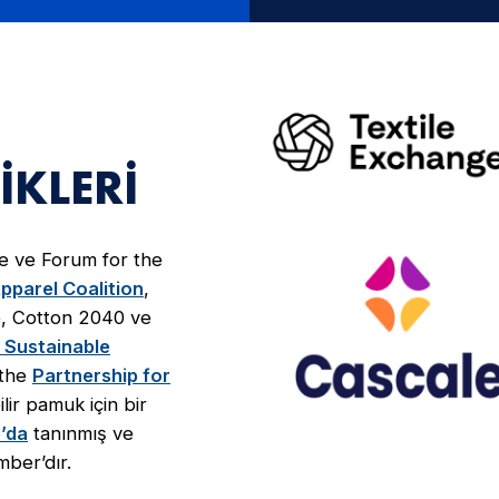
IKLERI
ge ve Forum for the
pparel Coalition
,
e, Cotton 2040 ve
 Sustainable
 the
Partnership for
lir pamuk için bir
’da
tanınmış ve
ber’dır.