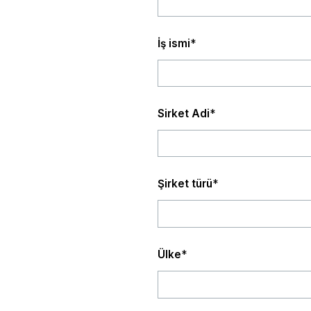
İş ismi
*
Sirket Adi
*
Şirket türü
*
Ülke
*