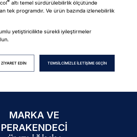
®
col
altı temel sürdürülebilirlik ölçütünde
nan tek programdır. Ve ürün bazında izlenebilirlik
u yetiştiricilikte sürekli iyileştirmeler
lun.
ZIYARET EDIN
TEMSILCIMIZLE İLETIŞIME GEÇIN
MARKA VE
PERAKENDECI