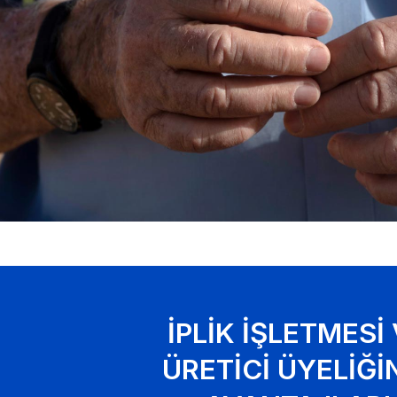
İPLIK İŞLETMESI
ÜRETICI ÜYELIĞI