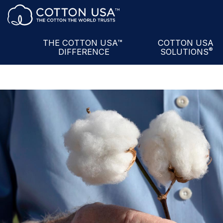
Ürün + Ortaklık
The U.S. Cotton
A
Hizmetler
COTTON USA™
Mi
Veri
U.S. Cotton
Semin
THE COTTON USA™
COTTON USA
®
DIFFERENCE
SOLUTIONS
Bilgi
COTTON USA Mil