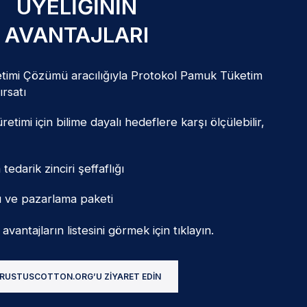
ÜYELIĞININ
AVANTAJLARI
timi Çözümü aracılığıyla Protokol Pamuk Tüketim
ırsatı
etimi için bilime dayalı hedeflere karşı ölçülebilir,
darik zinciri şeffaflığı
mı ve pazarlama paketi
vantajların listesini görmek için tıklayın.
RUSTUSCOTTON.ORG’U ZIYARET EDIN