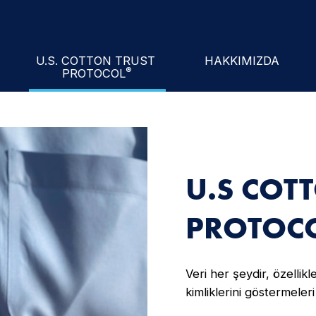
cademy
ll Exchange Program
ars
Cotton Council Interna
U.S. COTTON TRUST
HAKKIMIZDA
®
PROTOCOL
l
Performance Index®
Hakkinda U.S. Cotton Trust Protocol®
Görevliler Ve Kurul
U.S COT
PROTOC
Veri her şeydir, özelli
kimliklerini göstermele