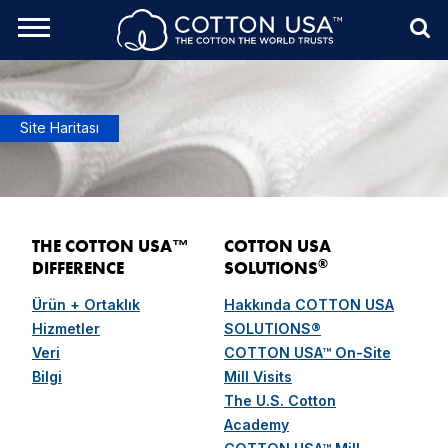
rch Toggle
Menu
Sea
Site Haritası
THE COTTON USA™
COTTON USA
®
DIFFERENCE
SOLUTIONS
Ürün + Ortaklık
Hakkında COTTON USA
Hizmetler
SOLUTIONS®
Veri
COTTON USA™ On-Site
Bilgi
Mill Visits
The U.S. Cotton
Academy