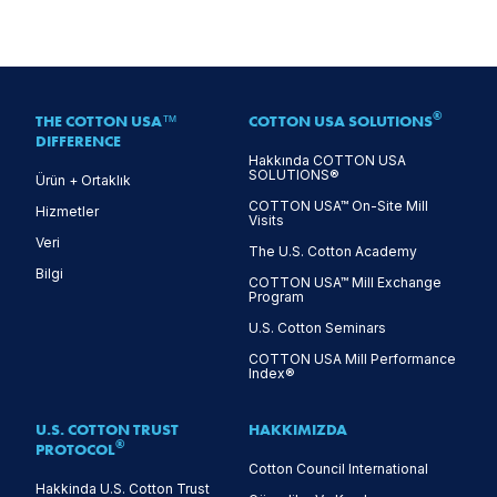
®
THE COTTON USA™
COTTON USA SOLUTIONS
DIFFERENCE
Hakkında COTTON USA
SOLUTIONS®
Ürün + Ortaklık
COTTON USA™ On-Site Mill
Hizmetler
Visits
Veri
The U.S. Cotton Academy
Bilgi
COTTON USA™ Mill Exchange
Program
U.S. Cotton Seminars
COTTON USA Mill Performance
Index®
U.S. COTTON TRUST
HAKKIMIZDA
®
PROTOCOL
Cotton Council International
Hakkinda U.S. Cotton Trust