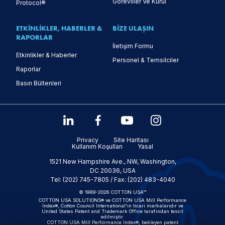
Görevliler Ve Kurul
Protocol®
ETKINLIKLER, HABERLER &
BIZE ULAŞIN
RAPORLAR
İletişim Formu
Etkinlikler & Haberler
Personel & Temsilciler
Raporlar
Basın Bültenleri
Privacy
Site Haritası
Kullanım Koşulları
Yasal
1521 New Hampshire Ave., NW, Washington,
DC 20036, USA
Tel: (202) 745-7805 / Fax: (202) 483-4040
© 1989-2026 COTTON USA™
COTTON USA SOLUTIONS® ve COTTON USA Mill Performance
Index®, Cotton Council International'ın ticari markalarıdır ve
United States Patent and Trademark Office tarafından tescil
edilmiştir.
COTTON USA Mill Performance Index®, bekleyen patent