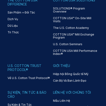
THE COTTON USA™
COTTON USA SOLUTIONS
DIFFERENCE
SOLUTIONS® Program
Overview
Sản Phẩm + Đối Tác
COTTON USA™ On-Site Mill
Dịch Vụ
Visits
Dữ Liệu
The U.S. Cotton Academy
Tri Thức
COTTON USA™ Mill Exchange
Program
U.S. Cotton Seminars
COTTON USA Mill Performance
Index®
U.S. COTTON TRUST
GIỚI THIỆU
PROTOCOL®
Hiệp hội Bông Quốc tế Mỹ
Về U.S. Cotton Trust Protocol®
Cán Bộ Và Ban Lãnh Đạo
SỰ KIỆN, TIN TỨC & BÁO
LIÊN HỆ VỚI CHÚNG TÔI
CÁO
Mẫu Liên Hệ
Sự Kiện & Tin Tức