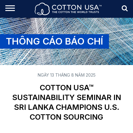
rch Toggle
Menu
Sea
THÔNG CÁO BÁO CHÍ
NGÀY 13 THÁNG 8 NĂM 2025
COTTON USA™
SUSTAINABILITY SEMINAR IN
SRI LANKA CHAMPIONS U.S.
COTTON SOURCING