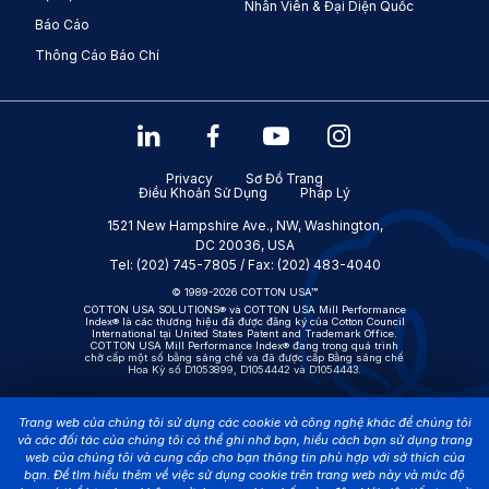
Nhân Viên & Đại Diện Quốc
Báo Cáo
Thông Cáo Báo Chí
Privacy
Sơ Đồ Trang
Điều Khoản Sử Dụng
Pháp Lý
1521 New Hampshire Ave., NW, Washington,
DC 20036, USA
Tel: (202) 745-7805 / Fax: (202) 483-4040
© 1989-2026 COTTON USA™
COTTON USA SOLUTIONS® và COTTON USA Mill Performance
Index® là các thương hiệu đã được đăng ký của Cotton Council
International tại United States Patent and Trademark Office.
COTTON USA Mill Performance Index® đang trong quá trình
chờ cấp một số bằng sáng chế và đã được cấp Bằng sáng chế
Hoa Kỳ số D1053899, D1054442 và D1054443.
Trang web của chúng tôi sử dụng các cookie và công nghệ khác để chúng tôi
và các đối tác của chúng tôi có thể ghi nhớ bạn, hiểu cách bạn sử dụng trang
web của chúng tôi và cung cấp cho bạn thông tin phù hợp với sở thích của
bạn. Để tìm hiểu thêm về việc sử dụng cookie trên trang web này và mức độ