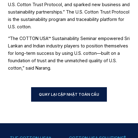
U.S. Cotton Trust Protocol, and sparked new business and
sustainability partnerships.” The U.S. Cotton Trust Protocol
is the sustainability program and traceability platform for
U.S. cotton.
“The COTTON USA™ Sustainability Seminar empowered Sri
Lankan and Indian industry players to position themselves
for long-term success by using U.S. cotton—built on a
foundation of trust and the unmatched quality of U.S.
cotton,” said Narang.
QUAY LẠI CẬP NHẬT TOÀN CẦU
®