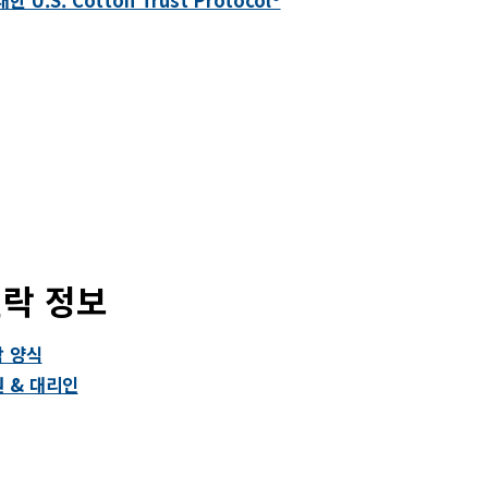
락 정보
 양식
 & 대리인