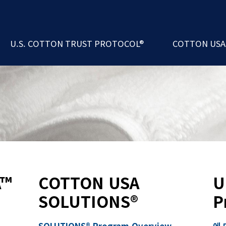
ademy
 Exchange Program
rs
코튼카운실인터내
U.S. COTTON TRUST PROTOCOL®
COTTON US
erformance Index®
에 대한 U.S. Cotton Trust Protocol®
경영진 및 이사
A™
COTTON USA
U
SOLUTIONS®
P
SOLUTIONS® Program Overview
에 