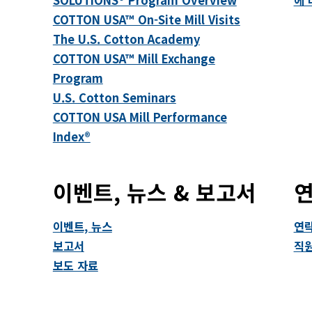
COTTON USA™ On-Site Mill Visits
The U.S. Cotton Academy
COTTON USA™ Mill Exchange
Program
U.S. Cotton Seminars
COTTON USA Mill Performance
Index®
이벤트, 뉴스 & 보고서
연
이벤트, 뉴스
연락
보고서
직원
보도 자료