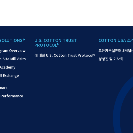
SOLUTIONS®
U.S. COTTON TRUST
COTTON USA 소
PROTOCOL®
gram Overview
코튼카운실인터내셔널(C
에 대한 U.S. Cotton Trust Protocol®
ite Mill Visits
경영진 및 이사회
 Academy
l Exchange
nars
 Performance