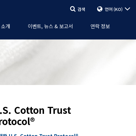
검색
언어
(KO)
검색
이벤트, 뉴스
셔널(CCI)
보고서
연락 양식
A 소개
이벤트, 뉴스 & 보고서
연락 정보
회
보도 자료
직원 & 대리인
.S. Cotton Trust
rotocol®
대한 U.S. Cotton Trust Protocol®