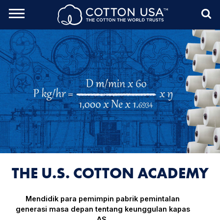
rch Toggle
Menu
Sea
THE U.S. COTTON ACADEMY
Mendidik para pemimpin pabrik pemintalan
generasi masa depan tentang keunggulan kapas
AS.