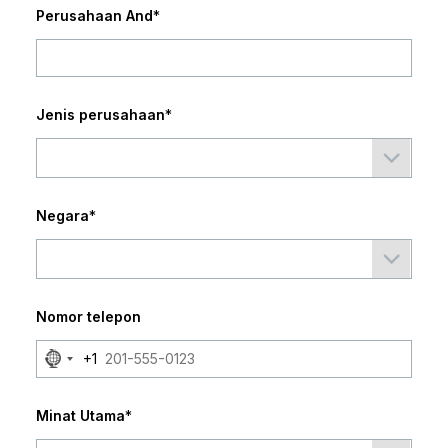
Perusahaan And
*
Jenis perusahaan
*
Negara
*
Nomor telepon
No
+1
country
selected
Minat Utama
*