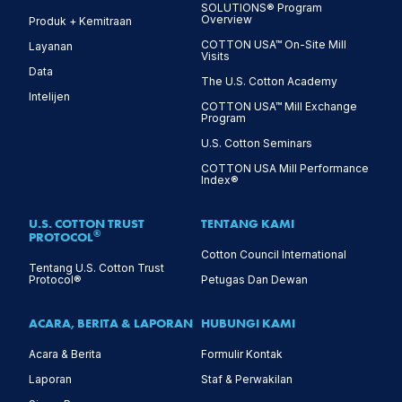
SOLUTIONS® Program
Overview
Produk + Kemitraan
COTTON USA™ On-Site Mill
Layanan
Visits
Data
The U.S. Cotton Academy
Intelijen
COTTON USA™ Mill Exchange
Program
U.S. Cotton Seminars
COTTON USA Mill Performance
Index®
U.S. COTTON TRUST
TENTANG KAMI
®
PROTOCOL
Cotton Council International
Tentang U.S. Cotton Trust
Protocol®
Petugas Dan Dewan
ACARA, BERITA & LAPORAN
HUBUNGI KAMI
Acara & Berita
Formulir Kontak
Laporan
Staf & Perwakilan