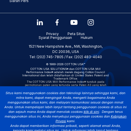
Siaran Pers
Privacy
Peta Situs
Syarat Penggunaan
Hukum
1521 New Hampshire Ave., NW, Washington,
DC 20036, USA
Tel: (202) 745-7805 / Fax: (202) 483-4040
© 1989-2026 COTTON USA™
COTTON USA SOLUTIONS® dan COTTON USA Mill
Performance Index® adalah merek dagang Cotton Council
International dan telah didaftarkan di United States Patent and
Trademark Office.
The COTTON USA Mill Performance Index® tunduk pada
permohonan paten yang tertunda serta Paten AS yang telah
diterbitkan No. D1053899, D1054442, dan D1054443.
Situs kami menggunakan cookies dan teknologi lainnya sehingga kami, dan
mitra kami, dapat mengingat Anda, mengerti bagaimana Anda
menggunakan situs kami, dan melayani komunikasi sesuai dengan minat
Anda. Untuk mempelajari lebih lanjut tentang penggunaan cookies di situs ini
dan sejauh mana Anda dapat menolak cookies
klik di sini
. Dengan terus
menggunakan situs ini, Anda menyetujui penggunaan cookies dan
Kebijakan
Privasi
kami.
Anda dapat memberikan informasi pribadi, seperti alamat email Anda,
kepada kami melalui situs ini. Untuk informasi lebih lanjut tentang