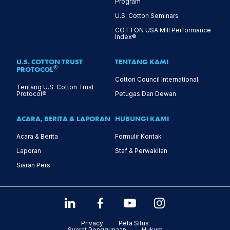
Program
U.S. Cotton Seminars
COTTON USA Mill Performance
Index®
U.S. COTTON TRUST
TENTANG KAMI
®
PROTOCOL
Cotton Council International
Tentang U.S. Cotton Trust
Protocol®
Petugas Dan Dewan
ACARA, BERITA & LAPORAN
HUBUNGI KAMI
Acara & Berita
Formulir Kontak
Laporan
Staf & Perwakilan
Siaran Pers
Privacy
Peta Situs
Syarat Penggunaan
Hukum