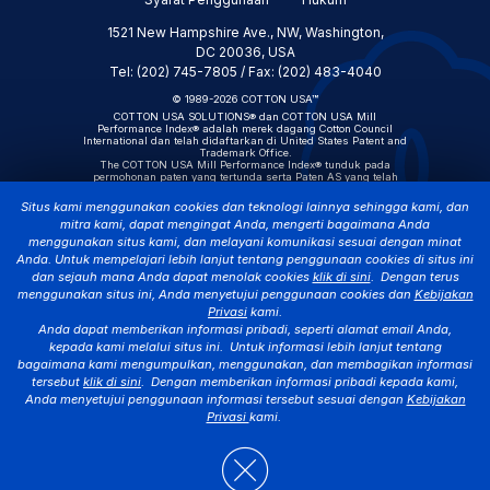
1521 New Hampshire Ave., NW, Washington,
DC 20036, USA
Tel: (202) 745-7805 / Fax: (202) 483-4040
© 1989-2026 COTTON USA™
COTTON USA SOLUTIONS® dan COTTON USA Mill
Performance Index® adalah merek dagang Cotton Council
International dan telah didaftarkan di United States Patent and
Trademark Office.
The COTTON USA Mill Performance Index® tunduk pada
permohonan paten yang tertunda serta Paten AS yang telah
diterbitkan No. D1053899, D1054442, dan D1054443.
Situs kami menggunakan cookies dan teknologi lainnya sehingga kami, dan
mitra kami, dapat mengingat Anda, mengerti bagaimana Anda
menggunakan situs kami, dan melayani komunikasi sesuai dengan minat
Anda. Untuk mempelajari lebih lanjut tentang penggunaan cookies di situs ini
dan sejauh mana Anda dapat menolak cookies
klik di sini
. Dengan terus
menggunakan situs ini, Anda menyetujui penggunaan cookies dan
Kebijakan
Privasi
kami.
Anda dapat memberikan informasi pribadi, seperti alamat email Anda,
kepada kami melalui situs ini. Untuk informasi lebih lanjut tentang
bagaimana kami mengumpulkan, menggunakan, dan membagikan informasi
tersebut
klik di sini
. Dengan memberikan informasi pribadi kepada kami,
Anda menyetujui penggunaan informasi tersebut sesuai dengan
Kebijakan
Privasi
kami.