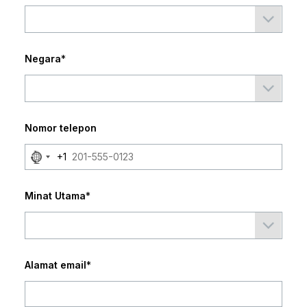
Negara
*
Nomor telepon
No
+1
country
selected
Minat Utama
*
Alamat email
*