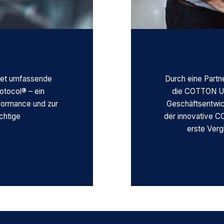
etet umfassende
Durch eine Partn
otocol® – ein
die COTTON US
formance und zur
Geschäftsentwick
ichtige
der innovative C
erste Verg