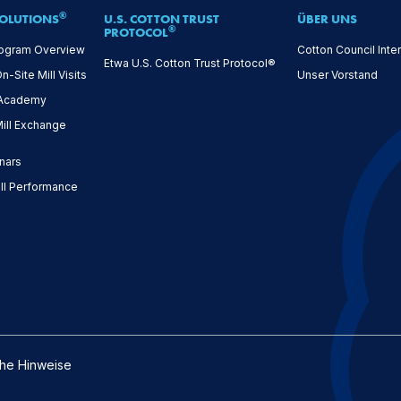
®
OLUTIONS
U.S. COTTON TRUST
ÜBER UNS
®
PROTOCOL
ogram Overview
Cotton Council Inter
Etwa U.S. Cotton Trust Protocol®
Site Mill Visits
Unser Vorstand
 Academy
ll Exchange
nars
l Performance
che Hinweise