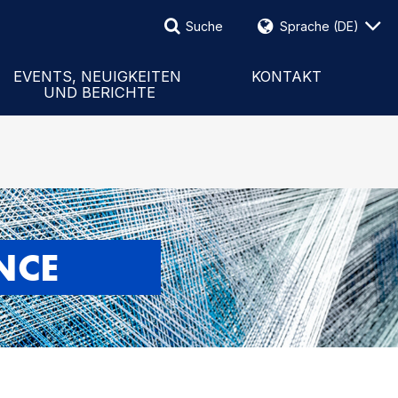
Suche
Sprache
(DE)
Suche
Events und Neuigkeiten
national
Berichte
Kontaktformular
EVENTS, NEUIGKEITEN
KONTAKT
UND BERICHTE
Pressemitteilungen
Mitarbeiter und Vertreter
NCE