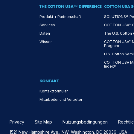
THE COTTON USA™ DIFFERENCE
COTTON USA S
Produkt + Partnerschaft
SOLUTIONS® Pr
Services
COTTON USA™ On-
Daten
The U.S. Cotton
Wissen
COTTON USA™ Mi
Program
U.S. Cotton Semi
COTTON USA Mil
Index®
KONTAKT
Kontaktformular
Mitarbeiter und Vertreter
Privacy
Site Map
Nutzungsbedingungen
Rechtli
1521 New Hampshire Ave., NW, Washington, DC 20036, USA