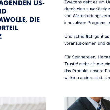
RAGENDEN US-
Zweitens geht es um U
durch eine zuverlässige
ND
von Weiterbildungsvera
WOLLE, DIE
innovativen Programme
RTEIL
Z
Und schließlich geht e
voranzukommen und der
Für Spinnereien, Herst
Trusts“ mehr als nur ei
das Produkt, unsere Pa
wirklich anders sind. U