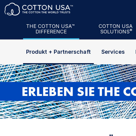
Produkt + Partnerschaft
The U.S. Cotton
Services
COTTON USA™ Mi
Daten
U.S. Cotton
Semi
THE COTTON USA™
COTTON USA
®
DIFFERENCE
SOLUTIONS
Wissen
COTTON USA Mi
Produkt + Partnerschaft
Services
ERLEBEN SIE THE 