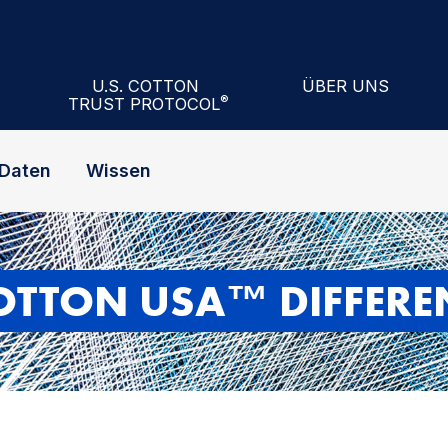
Academy
ll Exchange Program
nars
Cotton Council Inter
U.S. COTTON
ÜBER UNS
®
TRUST PROTOCOL
ll
Performance Index®
Etwa U.S. Cotton Trust Protocol®
Unser Vorstand
Daten
Wissen
COTTON USA™ DIFFERE