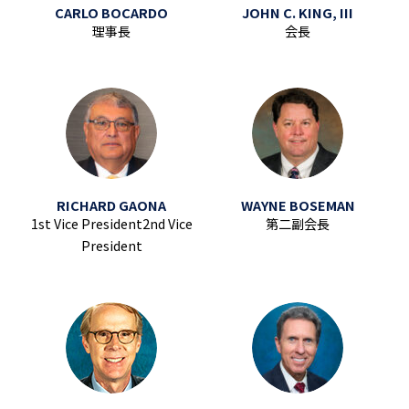
CARLO BOCARDO
JOHN C. KING, III
理事長
会長
RICHARD GAONA
WAYNE BOSEMAN
1st Vice President2nd Vice
第二副会長
President