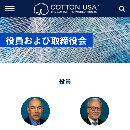
rch Toggle
Menu
Sea
役員および取締役会
役員