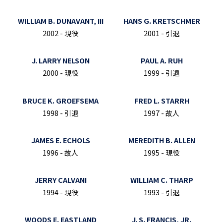
WILLIAM B. DUNAVANT, III
HANS G. KRETSCHMER
2002 - 現役
2001 - 引退
J. LARRY NELSON
PAUL A. RUH
2000 - 現役
1999 - 引退
BRUCE K. GROEFSEMA
FRED L. STARRH
1998 - 引退
1997 - 故人
JAMES E. ECHOLS
MEREDITH B. ALLEN
1996 - 故人
1995 - 現役
JERRY CALVANI
WILLIAM C. THARP
1994 - 現役
1993 - 引退
WOODS E. EASTLAND
J. S. FRANCIS, JR.