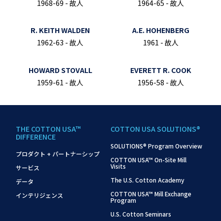
1968-69 - 故人
1964-65 - 故人
R. KEITH WALDEN
A.E. HOHENBERG
1962-63 - 故人
1961 - 故人
HOWARD STOVALL
EVERETT R. COOK
1959-61 - 故人
1956-58 - 故人
THE COTTON USA™
COTTON USA SOLUTIONS®
DIFFERENCE
SOLUTIONS® Program Overview
プロダクト + パートナーシップ
COTTON USA™ On-Site Mill
Visits
サービス
The U.S. Cotton Academy
データ
COTTON USA™ Mill Exchange
インテリジェンス
Program
U.S. Cotton Seminars