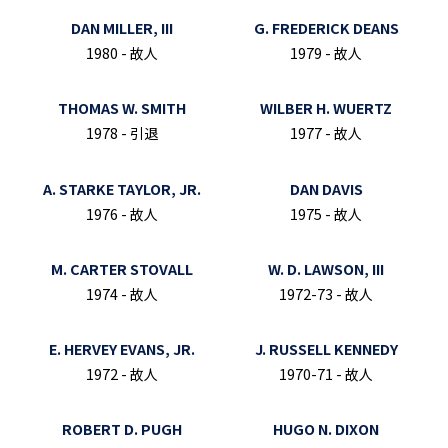
DAN MILLER, III
G. FREDERICK DEANS
1980 - 故人
1979 - 故人
THOMAS W. SMITH
WILBER H. WUERTZ
1978 - 引退
1977 - 故人
A. STARKE TAYLOR, JR.
DAN DAVIS
1976 - 故人
1975 - 故人
M. CARTER STOVALL
W. D. LAWSON, III
1974 - 故人
1972-73 - 故人
E. HERVEY EVANS, JR.
J. RUSSELL KENNEDY
1972 - 故人
1970-71 - 故人
ROBERT D. PUGH
HUGO N. DIXON