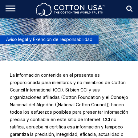
rch Toggle
Menu
Sea
Aviso legal y Exención de responsabilidad
La información contenida en el presente es
proporcionada para miembros y no miembros de Cotton
Council International (CCI). Si bien CCI y sus
organizaciones afiliadas (Cotton Foundation y el Consejo
Nacional del Algodón ([National Cotton Council]) hacen
todos los esfuerzos posibles para presentar información
precisa y confiable en este sitio de Internet, CCI no
ratifica, aprueba ni certifica esa información y tampoco
garantiza la precisión, integridad, eficacia, actualidad o