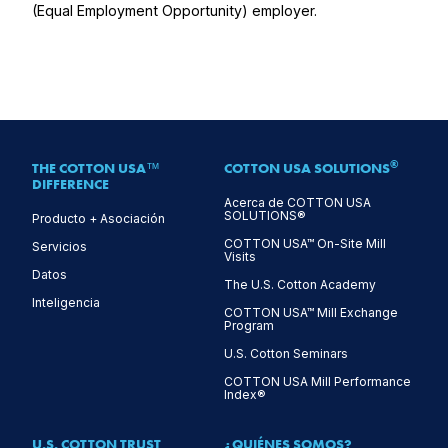
(Equal Employment Opportunity) employer.
®
THE COTTON USA™
COTTON USA SOLUTIONS
DIFFERENCE
Acerca de COTTON USA
SOLUTIONS®
Producto + Asociación
COTTON USA™ On-Site Mill
Servicios
Visits
Datos
The U.S. Cotton Academy
Inteligencia
COTTON USA™ Mill Exchange
Program
U.S. Cotton Seminars
COTTON USA Mill Performance
Index®
U.S. COTTON TRUST
¿QUIÉNES SOMOS?